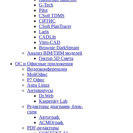
G-Tech
Pilot
CSoft TDMS
СИТИС
CSoft PlanTracer
Larix
CADLib
Vitro-CAD
Brownie DarkStream
Анализ BIM/ТИМ моделей
Гектор 5D Смета
ОС и Офисные приложения
Видеоконференции
МойОфис
P7 Офис
Astra Linux
Антивирусы
Dr.Web
Kaspersky Lab
Редакторы диаграмм, блок-
схем
Автограф.
АСМОграф.
PDF-редакторы