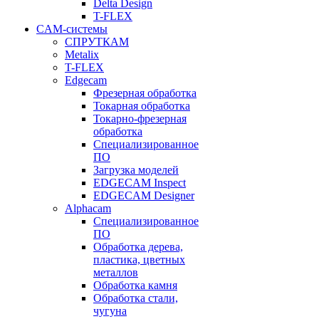
Delta Design
T-FLEX
CAM-системы
СПРУТКAM
Metalix
T-FLEX
Edgecam
Фрезерная обработка
Токарная обработка
Токарно-фрезерная
обработка
Специализированное
ПО
Загрузка моделей
EDGECAM Inspect
EDGECAM Designer
Alphacam
Специализированное
ПО
Обработка дерева,
пластика, цветных
металлов
Обработка камня
Обработка стали,
чугуна