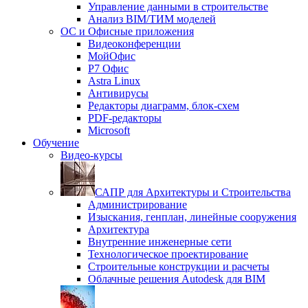
Управление данными в строительстве
Анализ BIM/ТИМ моделей
ОС и Офисные приложения
Видеоконференции
МойОфис
P7 Офис
Astra Linux
Антивирусы
Редакторы диаграмм, блок-схем
PDF-редакторы
Microsoft
Обучение
Видео-курсы
САПР для Архитектуры и Строительства
Администрирование
Изыскания, генплан, линейные сооружения
Архитектура
Внутренние инженерные сети
Технологическое проектирование
Строительные конструкции и расчеты
Облачные решения Autodesk для BIM