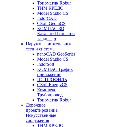
Топоматик Robur
ТИМ КРЕДО
Model Studio CS
IndorCAD
CSoft GeoniCS
КОМПАС-3D
Каталог: Генплан и
ландшафт
Наружные инженерные
сети и системы
nanoCAD GeoSeries
Model Studio CS
IndorSoft
КОМПАС-График
приложение
ПС ПРОФИЛЬ
CSoft EnergyCS
Комплекс
Трубопровод
Топоматик Robur
Дорожное
проектирование,
Искусственные
сооружения
ТИМ КРЕДО