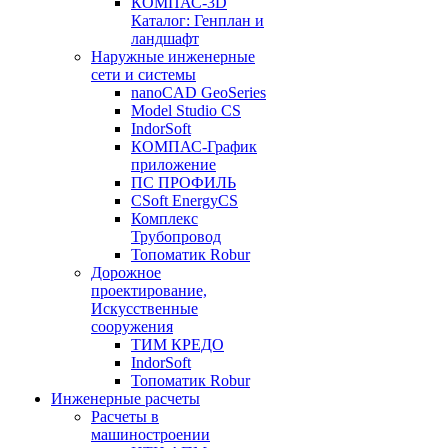
КОМПАС-3D
Каталог: Генплан и
ландшафт
Наружные инженерные
сети и системы
nanoCAD GeoSeries
Model Studio CS
IndorSoft
КОМПАС-График
приложение
ПС ПРОФИЛЬ
CSoft EnergyCS
Комплекс
Трубопровод
Топоматик Robur
Дорожное
проектирование,
Искусственные
сооружения
ТИМ КРЕДО
IndorSoft
Топоматик Robur
Инженерные расчеты
Расчеты в
машиностроении