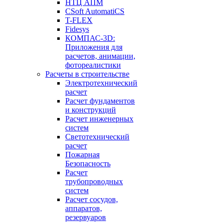
НТЦ АПМ
CSoft AutomatiCS
T-FLEX
Fidesys
КОМПАС-3D:
Приложения для
расчетов, анимации,
фотореалистики
Расчеты в строительстве
Электротехнический
расчет
Расчет фундаментов
и конструкций
Расчет инженерных
систем
Светотехнический
расчет
Пожарная
Безопасность
Расчет
трубопроводных
систем
Расчет сосудов,
аппаратов,
резервуаров