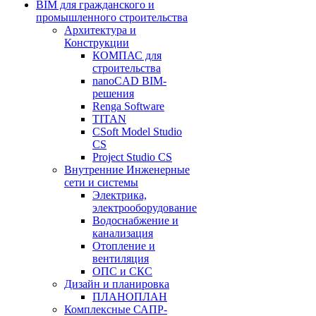
BIM для гражданского и
промышленного строительства
Архитектура и
Конструкции
КОМПАС для
строительства
nanoCAD BIM-
решения
Renga Software
TITAN
CSoft Model Studio
CS
Project Studio CS
Внутренние Инженерные
сети и системы
Электрика,
электрооборудование
Водоснабжение и
канализация
Отопление и
вентиляция
ОПС и СКС
Дизайн и планировка
ПЛАНОПЛАН
Комплексные САПР-