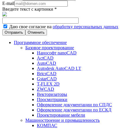
E-mail
Введите текст с картинки
*
Даю свое согласие на
обработку персональных данных
Отменить
Программное обеспечение
Базовое проектирование
Нанософт nanoCAD
ActCAD
AutoCAD
Autodesk AutoCAD LT
BricsCAD
GstarCAD
T-FLEX 2D
ZWCAD
Векторизаторы
Просмотрщики
Оформление документации по СПДС
Оформление документации по ЕСКД
Проектирование мебели
Машиностроение и промышленность
КОМПАС