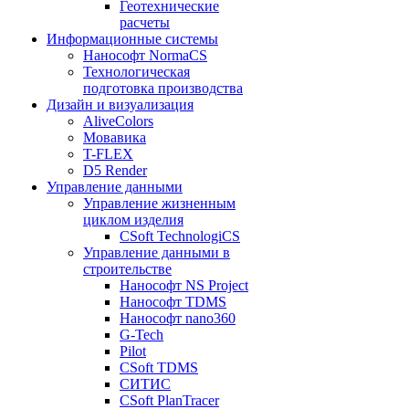
Геотехнические
расчеты
Информационные системы
Нанософт NormaCS
Технологическая
подготовка производства
Дизайн и визуализация
AliveColors
Мовавика
T-FLEX
D5 Render
Управление данными
Управление жизненным
циклом изделия
CSoft TechnologiCS
Управление данными в
строительстве
Нанософт NS Project
Нанософт TDMS
Нанософт nano360
G-Tech
Pilot
CSoft TDMS
СИТИС
CSoft PlanTracer