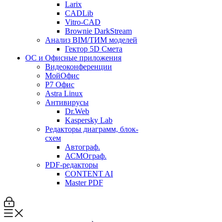
Larix
CADLib
Vitro-CAD
Brownie DarkStream
Анализ BIM/ТИМ моделей
Гектор 5D Смета
ОС и Офисные приложения
Видеоконференции
МойОфис
P7 Офис
Astra Linux
Антивирусы
Dr.Web
Kaspersky Lab
Редакторы диаграмм, блок-
схем
Автограф.
АСМОграф.
PDF-редакторы
CONTENT AI
Master PDF