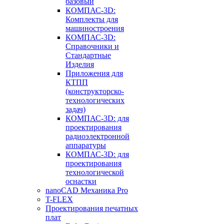
базовый
КОМПАС-3D:
Комплекты для
машиностроения
КОМПАС-3D:
Справочники и
Стандартные
Изделия
Приложения для
КТПП
(конструкторско-
технологических
задач)
КОМПАС-3D: для
проектирования
радиоэлектронной
аппаратуры
КОМПАС-3D: для
проектирования
технологической
оснастки
nanoCAD Механика Pro
T-FLEX
Проектирования печатных
плат