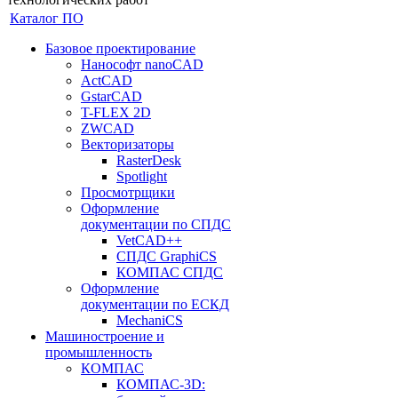
Каталог ПО
Базовое проектирование
Нанософт nanoCAD
ActCAD
GstarCAD
T-FLEX 2D
ZWCAD
Векторизаторы
RasterDesk
Spotlight
Просмотрщики
Оформление
документации по СПДС
VetCAD++
СПДС GraphiCS
КОМПАС СПДС
Оформление
документации по ЕСКД
MechaniCS
Машиностроение и
промышленность
КОМПАС
КОМПАС-3D: