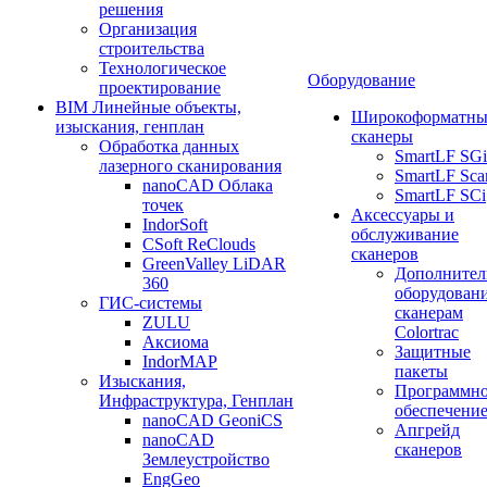
решения
Организация
строительства
Технологическое
Оборудование
проектирование
BIM Линейные объекты,
Широкоформатны
изыскания, генплан
сканеры
Обработка данных
SmartLF SGi
лазерного сканирования
SmartLF Sca
nanoCAD Облака
SmartLF SCi
точек
Аксессуары и
IndorSoft
обслуживание
CSoft ReClouds
сканеров
GreenValley LiDAR
Дополнител
360
оборудовани
ГИС-системы
сканерам
ZULU
Colortrac
Аксиома
Защитные
IndorMAP
пакеты
Изыскания,
Программн
Инфраструктура, Генплан
обеспечени
nanoCAD GeoniCS
Апгрейд
nanoCAD
сканеров
Землеустройство
EngGeo