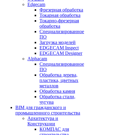
Edgecam
Фрезерная обработка
Токарная обработка
Токарно-фрезерная
обработка
Специализированное
ПО
Загрузка моделей
EDGECAM Inspect
EDGECAM Designer
Alphacam
Специализированное
ПО
Обработка дерева,
пластика, цветных
металлов
Обработка камня
Обработка стали,
чугуна
BIM для гражданского и
промышленного строительства
Архитектура и
Конструкции
КОМПАС для
строительства