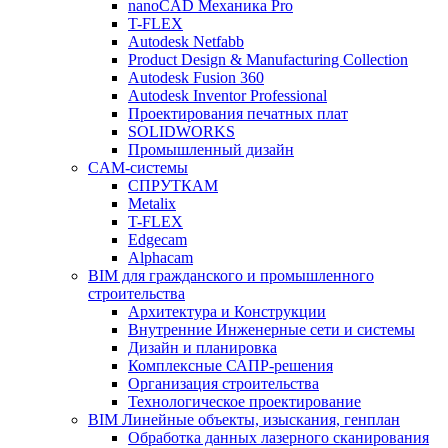
nanoCAD Механика Pro
T-FLEX
Autodesk Netfabb
Product Design & Manufacturing Collection
Autodesk Fusion 360
Autodesk Inventor Professional
Проектирования печатных плат
SOLIDWORKS
Промышленный дизайн
CAM-системы
СПРУТКAM
Metalix
T-FLEX
Edgecam
Alphacam
BIM для гражданского и промышленного
строительства
Архитектура и Конструкции
Внутренние Инженерные сети и системы
Дизайн и планировка
Комплексные САПР-решения
Организация строительства
Технологическое проектирование
BIM Линейные объекты, изыскания, генплан
Обработка данных лазерного сканирования