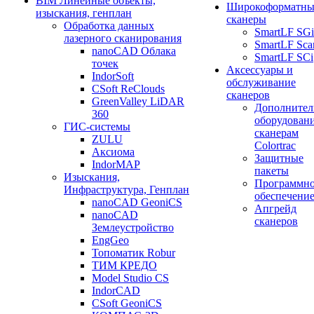
BIM Линейные объекты,
Широкоформатны
изыскания, генплан
сканеры
Обработка данных
SmartLF SGi
лазерного сканирования
SmartLF Sca
nanoCAD Облака
SmartLF SCi
точек
Аксессуары и
IndorSoft
обслуживание
CSoft ReClouds
сканеров
GreenValley LiDAR
Дополнител
360
оборудовани
ГИС-системы
сканерам
ZULU
Colortrac
Аксиома
Защитные
IndorMAP
пакеты
Изыскания,
Программн
Инфраструктура, Генплан
обеспечени
nanoCAD GeoniCS
Апгрейд
nanoCAD
сканеров
Землеустройство
EngGeo
Топоматик Robur
ТИМ КРЕДО
Model Studio CS
IndorCAD
CSoft GeoniCS