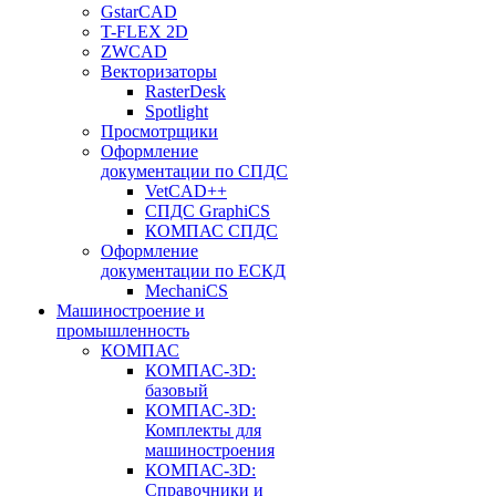
GstarCAD
T-FLEX 2D
ZWCAD
Векторизаторы
RasterDesk
Spotlight
Просмотрщики
Оформление
документации по СПДС
VetCAD++
СПДС GraphiCS
КОМПАС СПДС
Оформление
документации по ЕСКД
MechaniCS
Машиностроение и
промышленность
КОМПАС
КОМПАС-3D:
базовый
КОМПАС-3D:
Комплекты для
машиностроения
КОМПАС-3D:
Справочники и