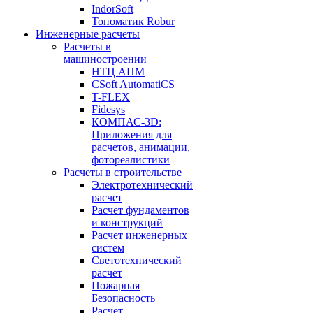
IndorSoft
Топоматик Robur
Инженерные расчеты
Расчеты в
машиностроении
НТЦ АПМ
CSoft AutomatiCS
T-FLEX
Fidesys
КОМПАС-3D:
Приложения для
расчетов, анимации,
фотореалистики
Расчеты в строительстве
Электротехнический
расчет
Расчет фундаментов
и конструкций
Расчет инженерных
систем
Светотехнический
расчет
Пожарная
Безопасность
Расчет