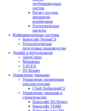
трубопроводных
систем
Расчет сосудов,
аппаратов,
резервуаров
Геотехнические
расчеты
Информационные системы
Нанософт NormaCS
Технологическая
подготовка производства
Дизайн и визуализация
AliveColors
Мовавика
T-FLEX
D5 Render
Управление данными
Управление жизненным
циклом изделия
CSoft TechnologiCS
Управление данными в
строительстве
Нанософт NS Project
Нанософт TDMS
Нанософт nano360