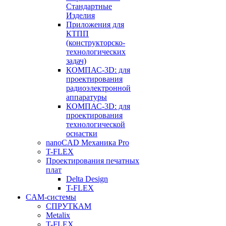
Стандартные
Изделия
Приложения для
КТПП
(конструкторско-
технологических
задач)
КОМПАС-3D: для
проектирования
радиоэлектронной
аппаратуры
КОМПАС-3D: для
проектирования
технологической
оснастки
nanoCAD Механика Pro
T-FLEX
Проектирования печатных
плат
Delta Design
T-FLEX
CAM-системы
СПРУТКAM
Metalix
T-FLEX