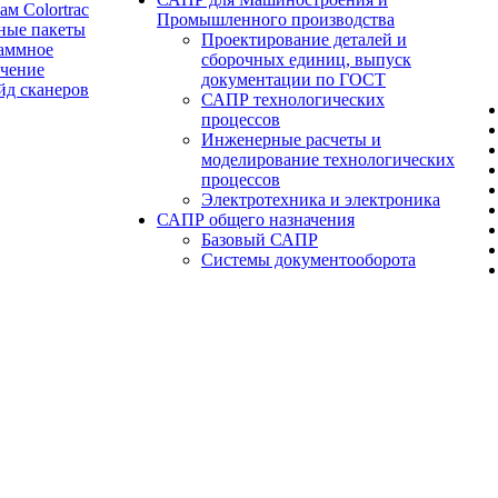
ам Colortrac
Промышленного производства
ные пакеты
Проектирование деталей и
аммное
сборочных единиц, выпуск
ечение
документации по ГОСТ
йд сканеров
САПР технологических
процессов
Инженерные расчеты и
моделирование технологических
процессов
Электротехника и электроника
САПР общего назначения
Базовый САПР
Системы документооборота