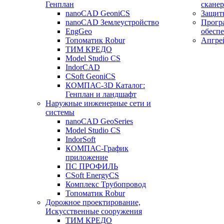
Генплан
сканер
nanoCAD GeoniCS
Защит
nanoCAD Землеустройство
Прогр
EngGeo
обесп
Топоматик Robur
Апгре
ТИМ КРЕДО
Model Studio CS
IndorCAD
CSoft GeoniCS
КОМПАС-3D Каталог:
Генплан и ландшафт
Наружные инженерные сети и
системы
nanoCAD GeoSeries
Model Studio CS
IndorSoft
КОМПАС-График
приложение
ПС ПРОФИЛЬ
CSoft EnergyCS
Комплекс Трубопровод
Топоматик Robur
Дорожное проектирование,
Искусственные сооружения
ТИМ КРЕДО