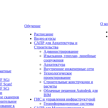
О к
Обучение
Расписание
Видео-курсы
САПР для Архитектуры и
Строительства
Администрирование
Изыскания, генплан, линейные
сооружения
Архитектура
Внутренние инженерные сети
матные
Технологическое
проектирование
LF SGi
Строительные конструкции и
F Scan!
расчеты
F SCi
Облачные решения Autodesk для
 и
BIM
ие сканеров
ГИС и управления инфраструктурой
нительное
Геоинформационные системы
ование к
САПР для Машиностроения и