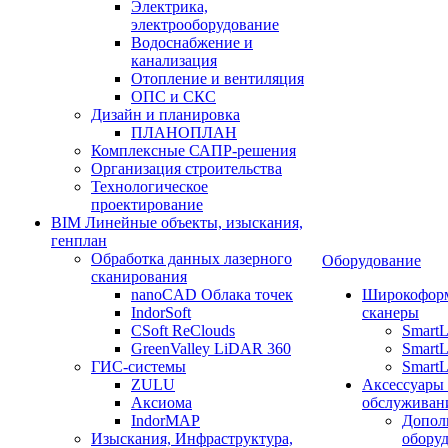
Электрика,
электрооборудование
Водоснабжение и
канализация
Отопление и вентиляция
ОПС и СКС
Дизайн и планировка
ПЛАНОПЛАН
Комплексные САПР-решения
Организация строительства
Технологическое
проектирование
BIM Линейные объекты, изыскания,
генплан
Обработка данных лазерного
Оборудование
сканирования
nanoCAD Облака точек
Широкофор
IndorSoft
сканеры
CSoft ReClouds
Smart
GreenValley LiDAR 360
SmartL
ГИС-системы
SmartL
ZULU
Аксессуары
Аксиома
обслуживан
IndorMAP
Допол
Изыскания, Инфраструктура,
оборуд