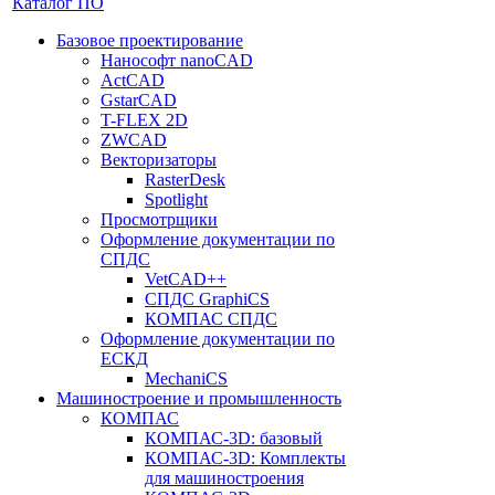
Каталог ПО
Базовое проектирование
Нанософт nanoCAD
ActCAD
GstarCAD
T-FLEX 2D
ZWCAD
Векторизаторы
RasterDesk
Spotlight
Просмотрщики
Оформление документации по
СПДС
VetCAD++
СПДС GraphiCS
КОМПАС СПДС
Оформление документации по
ЕСКД
MechaniCS
Машиностроение и промышленность
КОМПАС
КОМПАС-3D: базовый
КОМПАС-3D: Комплекты
для машиностроения