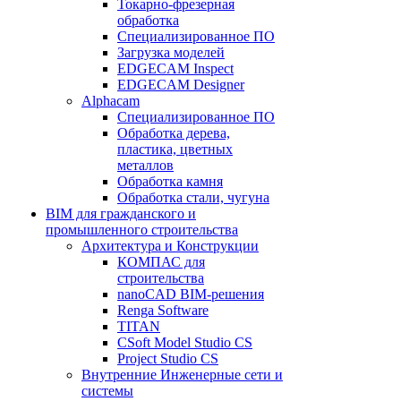
Токарно-фрезерная
обработка
Специализированное ПО
Загрузка моделей
EDGECAM Inspect
EDGECAM Designer
Alphacam
Специализированное ПО
Обработка дерева,
пластика, цветных
металлов
Обработка камня
Обработка стали, чугуна
BIM для гражданского и
промышленного строительства
Архитектура и Конструкции
КОМПАС для
строительства
nanoCAD BIM-решения
Renga Software
TITAN
CSoft Model Studio CS
Project Studio CS
Внутренние Инженерные сети и
системы