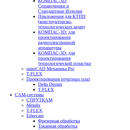
КОМПАС-3D:
Справочники и
Стандартные Изделия
Приложения для КТПП
(конструкторско-
технологических задач)
КОМПАС-3D: для
проектирования
радиоэлектронной
аппаратуры
КОМПАС-3D: для
проектирования
технологической оснастки
nanoCAD Механика Pro
T-FLEX
Проектирования печатных плат
Delta Design
T-FLEX
CAM-системы
СПРУТКAM
Metalix
T-FLEX
Edgecam
Фрезерная обработка
Токарная обработка