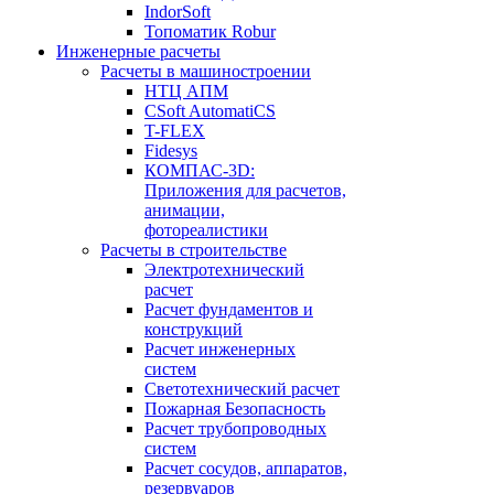
IndorSoft
Топоматик Robur
Инженерные расчеты
Расчеты в машиностроении
НТЦ АПМ
CSoft AutomatiCS
T-FLEX
Fidesys
КОМПАС-3D:
Приложения для расчетов,
анимации,
фотореалистики
Расчеты в строительстве
Электротехнический
расчет
Расчет фундаментов и
конструкций
Расчет инженерных
систем
Светотехнический расчет
Пожарная Безопасность
Расчет трубопроводных
систем
Расчет сосудов, аппаратов,
резервуаров