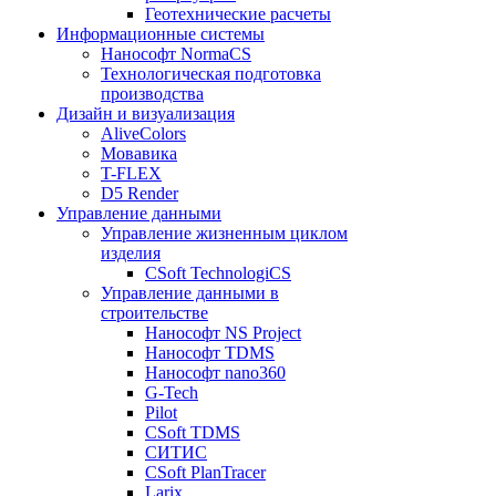
Геотехнические расчеты
Информационные системы
Нанософт NormaCS
Технологическая подготовка
производства
Дизайн и визуализация
AliveColors
Мовавика
T-FLEX
D5 Render
Управление данными
Управление жизненным циклом
изделия
CSoft TechnologiCS
Управление данными в
строительстве
Нанософт NS Project
Нанософт TDMS
Нанософт nano360
G-Tech
Pilot
CSoft TDMS
СИТИС
CSoft PlanTracer
Larix