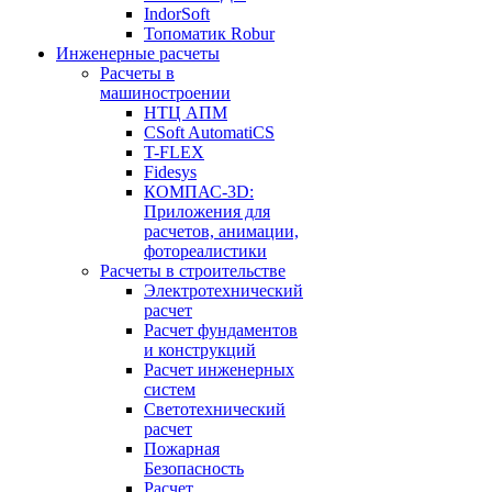
IndorSoft
Топоматик Robur
Инженерные расчеты
Расчеты в
машиностроении
НТЦ АПМ
CSoft AutomatiCS
T-FLEX
Fidesys
КОМПАС-3D:
Приложения для
расчетов, анимации,
фотореалистики
Расчеты в строительстве
Электротехнический
расчет
Расчет фундаментов
и конструкций
Расчет инженерных
систем
Светотехнический
расчет
Пожарная
Безопасность
Расчет