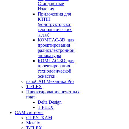
Стандартные
Изделия
Приложения для
КТПП
(конструкторско-
технологических
задач)
КОМПАС-3D: для
проектирования
радиоэлектронной
аппаратуры
КОМПАС-3D: для
проектирования
технологической
оснастки
nanoCAD Механика Pro
T-FLEX
Проектирования печатных
плат
Delta Design
T-FLEX
CAM-системы
СПРУТКAM
Metalix
T-FLEX