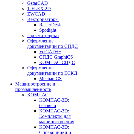
GstarCAD
T-FLEX 2D
ZWCAD
Векторизаторы
RasterDesk
Spotlight
Просмотрщики
Оформление
документации по СПДС
VetCAD++
СПДС GraphiCS
КОМПАС СПДС
Оформление
документации по ЕСКД
MechaniCS
Машиностроение и
промышленность
КОМПАС
КОМПАС-3D:
базовый
КОМПАС-3D:
Комплекты для
машиностроения
КОМПАС-3D:
Справочники и