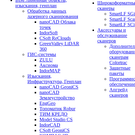
BIM Линейные объекты,
Широкоформатны
изыскания, генплан
сканеры
Обработка данных
SmartLF SGi
лазерного сканирования
SmartLF Sca
nanoCAD Облака
SmartLF SCi
точек
Аксессуары и
IndorSoft
обслуживание
CSoft ReClouds
сканеров
GreenValley LiDAR
Дополнител
360
оборудовани
ГИС-системы
сканерам
ZULU
Colortrac
Аксиома
Защитные
IndorMAP
пакеты
Изыскания,
Программн
Инфраструктура, Генплан
обеспечени
nanoCAD GeoniCS
Апгрейд
nanoCAD
сканеров
Землеустройство
EngGeo
Топоматик Robur
ТИМ КРЕДО
Model Studio CS
IndorCAD
CSoft GeoniCS