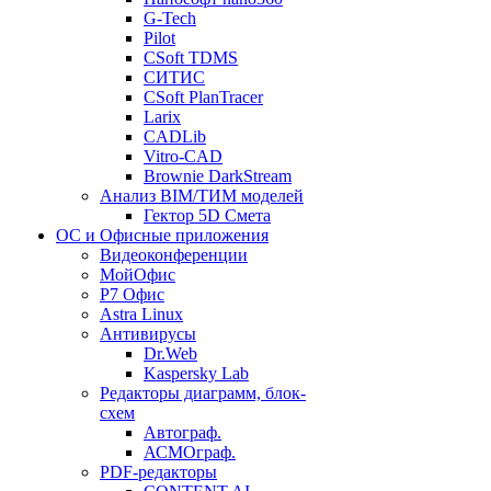
G-Tech
Pilot
CSoft TDMS
СИТИС
CSoft PlanTracer
Larix
CADLib
Vitro-CAD
Brownie DarkStream
Анализ BIM/ТИМ моделей
Гектор 5D Смета
ОС и Офисные приложения
Видеоконференции
МойОфис
P7 Офис
Astra Linux
Антивирусы
Dr.Web
Kaspersky Lab
Редакторы диаграмм, блок-
схем
Автограф.
АСМОграф.
PDF-редакторы