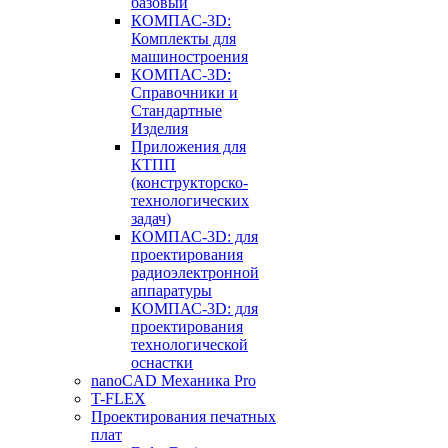
базовый
КОМПАС-3D:
Комплекты для
машиностроения
КОМПАС-3D:
Справочники и
Стандартные
Изделия
Приложения для
КТПП
(конструкторско-
технологических
задач)
КОМПАС-3D: для
проектирования
радиоэлектронной
аппаратуры
КОМПАС-3D: для
проектирования
технологической
оснастки
nanoCAD Механика Pro
T-FLEX
Проектирования печатных
плат