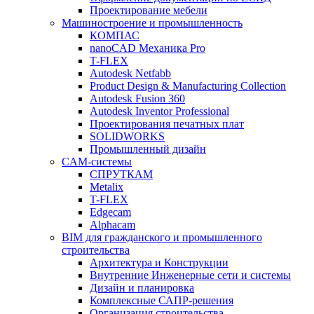
Проектирование мебели
Машиностроение и промышленность
КОМПАС
nanoCAD Механика Pro
T-FLEX
Autodesk Netfabb
Product Design & Manufacturing Collection
Autodesk Fusion 360
Autodesk Inventor Professional
Проектирования печатных плат
SOLIDWORKS
Промышленный дизайн
CAM-системы
СПРУТКAM
Metalix
T-FLEX
Edgecam
Alphacam
BIM для гражданского и промышленного
строительства
Архитектура и Конструкции
Внутренние Инженерные сети и системы
Дизайн и планировка
Комплексные САПР-решения
Организация строительства