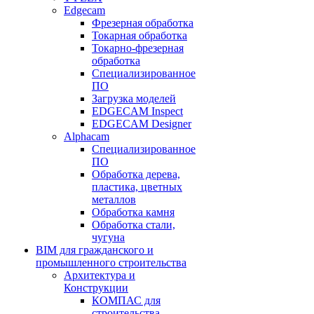
Edgecam
Фрезерная обработка
Токарная обработка
Токарно-фрезерная
обработка
Специализированное
ПО
Загрузка моделей
EDGECAM Inspect
EDGECAM Designer
Alphacam
Специализированное
ПО
Обработка дерева,
пластика, цветных
металлов
Обработка камня
Обработка стали,
чугуна
BIM для гражданского и
промышленного строительства
Архитектура и
Конструкции
КОМПАС для
строительства