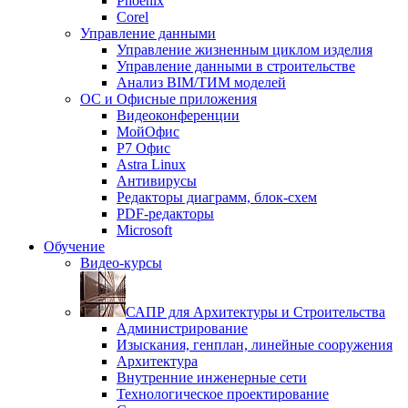
Phoenix
Corel
Управление данными
Управление жизненным циклом изделия
Управление данными в строительстве
Анализ BIM/ТИМ моделей
ОС и Офисные приложения
Видеоконференции
МойОфис
P7 Офис
Astra Linux
Антивирусы
Редакторы диаграмм, блок-схем
PDF-редакторы
Microsoft
Обучение
Видео-курсы
САПР для Архитектуры и Строительства
Администрирование
Изыскания, генплан, линейные сооружения
Архитектура
Внутренние инженерные сети
Технологическое проектирование