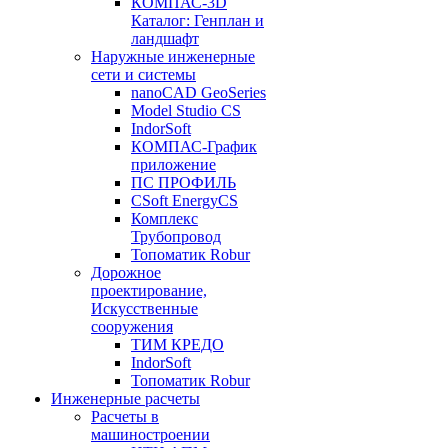
КОМПАС-3D
Каталог: Генплан и
ландшафт
Наружные инженерные
сети и системы
nanoCAD GeoSeries
Model Studio CS
IndorSoft
КОМПАС-График
приложение
ПС ПРОФИЛЬ
CSoft EnergyCS
Комплекс
Трубопровод
Топоматик Robur
Дорожное
проектирование,
Искусственные
сооружения
ТИМ КРЕДО
IndorSoft
Топоматик Robur
Инженерные расчеты
Расчеты в
машиностроении