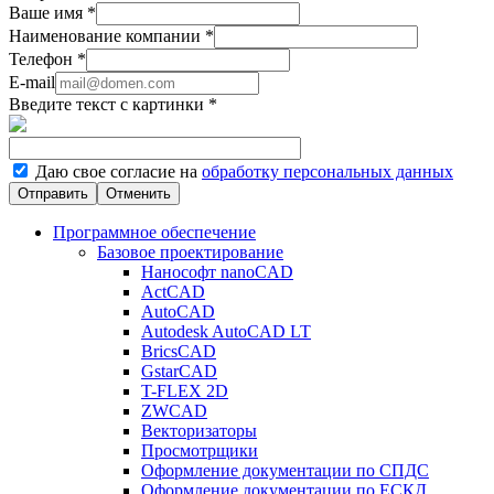
Ваше имя
*
Наименование компании
*
Телефон
*
E-mail
Введите текст с картинки
*
Даю свое согласие на
обработку персональных данных
Отменить
Программное обеспечение
Базовое проектирование
Нанософт nanoCAD
ActCAD
AutoCAD
Autodesk AutoCAD LT
BricsCAD
GstarCAD
T-FLEX 2D
ZWCAD
Векторизаторы
Просмотрщики
Оформление документации по СПДС
Оформление документации по ЕСКД