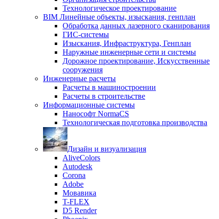
Технологическое проектирование
BIM Линейные объекты, изыскания, генплан
Обработка данных лазерного сканирования
ГИС-системы
Изыскания, Инфраструктура, Генплан
Наружные инженерные сети и системы
Дорожное проектирование, Искусственные
сооружения
Инженерные расчеты
Расчеты в машиностроении
Расчеты в строительстве
Информационные системы
Нанософт NormaCS
Технологическая подготовка производства
Дизайн и визуализация
AliveColors
Autodesk
Corona
Adobe
Мовавика
T-FLEX
D5 Render