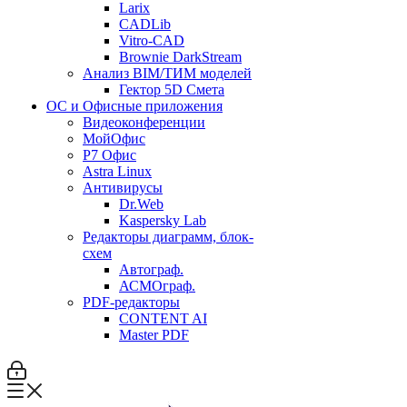
Larix
CADLib
Vitro-CAD
Brownie DarkStream
Анализ BIM/ТИМ моделей
Гектор 5D Смета
ОС и Офисные приложения
Видеоконференции
МойОфис
P7 Офис
Astra Linux
Антивирусы
Dr.Web
Kaspersky Lab
Редакторы диаграмм, блок-
схем
Автограф.
АСМОграф.
PDF-редакторы
CONTENT AI
Master PDF