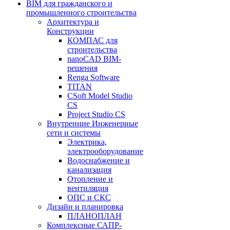
BIM для гражданского и
промышленного строительства
Архитектура и
Конструкции
КОМПАС для
строительства
nanoCAD BIM-
решения
Renga Software
TITAN
CSoft Model Studio
CS
Project Studio CS
Внутренние Инженерные
сети и системы
Электрика,
электрооборудование
Водоснабжение и
канализация
Отопление и
вентиляция
ОПС и СКС
Дизайн и планировка
ПЛАНОПЛАН
Комплексные САПР-