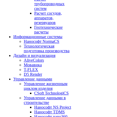
трубопроводных
систем
Расчет сосудов,
аппаратов,
резервуаров
Геотехнические
расчеты
Информационные системы
Нанософт NormaCS
Технологическая
подготовка производства
Дизайн и визуализация
AliveColors
Мовавика
T-FLEX
D5 Render
Управление данными
Управление жизненным
циклом изделия
CSoft TechnologiCS
Управление данными в
строительстве
Нанософт NS Project
Нанософт TDMS
Нанософт nano360