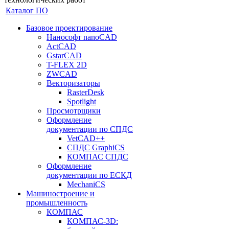
Каталог ПО
Базовое проектирование
Нанософт nanoCAD
ActCAD
GstarCAD
T-FLEX 2D
ZWCAD
Векторизаторы
RasterDesk
Spotlight
Просмотрщики
Оформление
документации по СПДС
VetCAD++
СПДС GraphiCS
КОМПАС СПДС
Оформление
документации по ЕСКД
MechaniCS
Машиностроение и
промышленность
КОМПАС
КОМПАС-3D: