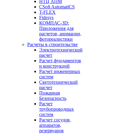
НТЦ АПМ
CSoft AutomatiCS
T-FLEX
Fidesys
КОМПАС-3D:
Приложения для
расчетов, анимации,
фотореалистики
Расчеты в строительстве
Электротехнический
расчет
Расчет фундаментов
и конструкций
Расчет инженерных
систем
Светотехнический
расчет
Пожарная
Безопасность
Расчет
трубопроводных
систем
Расчет сосудов,
аппаратов,
резервуаров