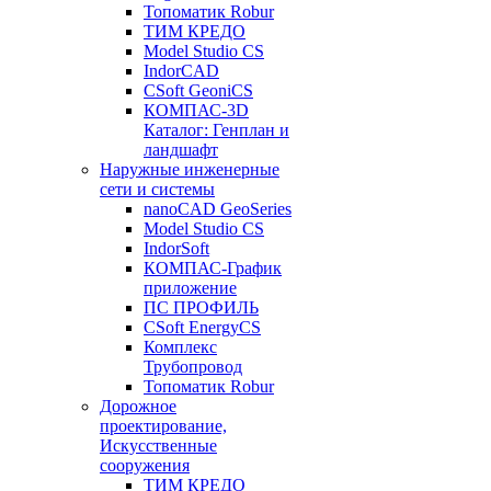
Топоматик Robur
ТИМ КРЕДО
Model Studio CS
IndorCAD
CSoft GeoniCS
КОМПАС-3D
Каталог: Генплан и
ландшафт
Наружные инженерные
сети и системы
nanoCAD GeoSeries
Model Studio CS
IndorSoft
КОМПАС-График
приложение
ПС ПРОФИЛЬ
CSoft EnergyCS
Комплекс
Трубопровод
Топоматик Robur
Дорожное
проектирование,
Искусственные
сооружения
ТИМ КРЕДО