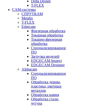
Delta Design
T-FLEX
CAM-системы
СПРУТКAM
Metalix
T-FLEX
Edgecam
Фрезерная обработка
Токарная обработка
Токарно-фрезерная
обработка
Специализированное
ПО
Загрузка моделей
EDGECAM Inspect
EDGECAM Designer
Alphacam
Специализированное
ПО
Обработка дерева,
пластика, цветных
металлов
Обработка камня
Обработка стали,
чугуна