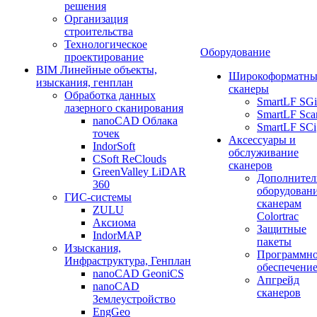
решения
Организация
строительства
Технологическое
Оборудование
проектирование
BIM Линейные объекты,
Широкоформатны
изыскания, генплан
сканеры
Обработка данных
SmartLF SGi
лазерного сканирования
SmartLF Sca
nanoCAD Облака
SmartLF SCi
точек
Аксессуары и
IndorSoft
обслуживание
CSoft ReClouds
сканеров
GreenValley LiDAR
Дополнител
360
оборудовани
ГИС-системы
сканерам
ZULU
Colortrac
Аксиома
Защитные
IndorMAP
пакеты
Изыскания,
Программн
Инфраструктура, Генплан
обеспечени
nanoCAD GeoniCS
Апгрейд
nanoCAD
сканеров
Землеустройство
EngGeo