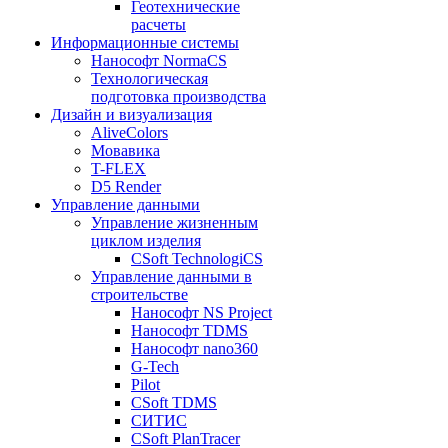
Геотехнические
расчеты
Информационные системы
Нанософт NormaCS
Технологическая
подготовка производства
Дизайн и визуализация
AliveColors
Мовавика
T-FLEX
D5 Render
Управление данными
Управление жизненным
циклом изделия
CSoft TechnologiCS
Управление данными в
строительстве
Нанософт NS Project
Нанософт TDMS
Нанософт nano360
G-Tech
Pilot
CSoft TDMS
СИТИС
CSoft PlanTracer