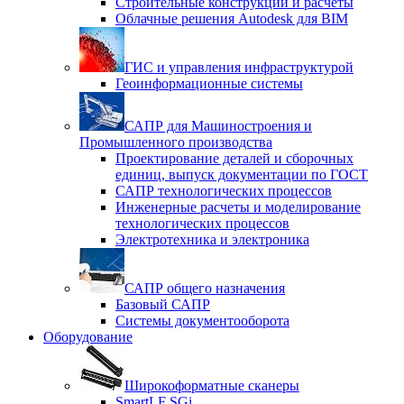
Строительные конструкции и расчеты
Облачные решения Autodesk для BIM
ГИС и управления инфраструктурой
Геоинформационные системы
САПР для Машиностроения и
Промышленного производства
Проектирование деталей и сборочных
единиц, выпуск документации по ГОСТ
САПР технологических процессов
Инженерные расчеты и моделирование
технологических процессов
Электротехника и электроника
САПР общего назначения
Базовый САПР
Системы документооборота
Оборудование
Широкоформатные сканеры
SmartLF SGi