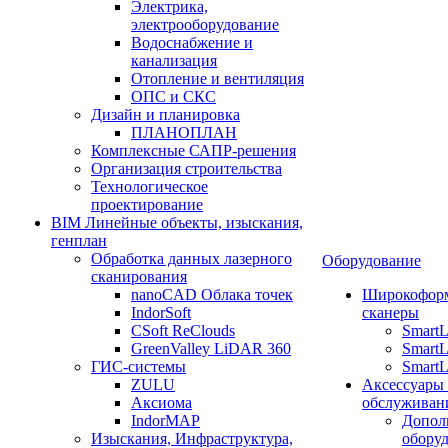
Электрика,
электрооборудование
Водоснабжение и
канализация
Отопление и вентиляция
ОПС и СКС
Дизайн и планировка
ПЛАНОПЛАН
Комплексные САПР-решения
Организация строительства
Технологическое
проектирование
BIM Линейные объекты, изыскания,
генплан
Обработка данных лазерного
Оборудование
сканирования
nanoCAD Облака точек
Широкофор
IndorSoft
сканеры
CSoft ReClouds
Smart
GreenValley LiDAR 360
SmartL
ГИС-системы
SmartL
ZULU
Аксессуары
Аксиома
обслуживан
IndorMAP
Допол
Изыскания, Инфраструктура,
оборуд