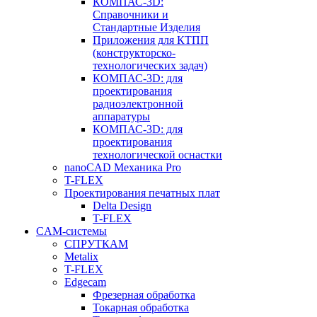
КОМПАС-3D:
Справочники и
Стандартные Изделия
Приложения для КТПП
(конструкторско-
технологических задач)
КОМПАС-3D: для
проектирования
радиоэлектронной
аппаратуры
КОМПАС-3D: для
проектирования
технологической оснастки
nanoCAD Механика Pro
T-FLEX
Проектирования печатных плат
Delta Design
T-FLEX
CAM-системы
СПРУТКAM
Metalix
T-FLEX
Edgecam
Фрезерная обработка
Токарная обработка