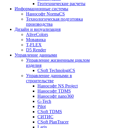
Геотехнические расчеты
Информационные системы
Нанософт NormaCS
Технологическая подготовка
производства
Дизайн и визуализация
AliveColors
Мовавика
T-FLEX
D5 Render
Управление данными
Управление жизненным циклом
изделия
CSoft TechnologiCS
Управление данными в
строительстве
Нанософт NS Project
Нанософт TDMS
Нанософт nano360
G-Tech
Pilot
CSoft TDMS
СИТИС
CSoft PlanTracer
Larix