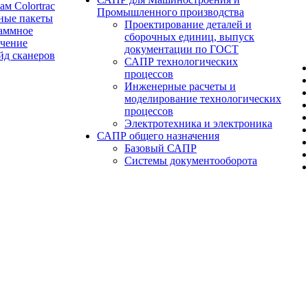
ам Colortrac
Промышленного производства
ные пакеты
Проектирование деталей и
аммное
сборочных единиц, выпуск
ечение
документации по ГОСТ
йд сканеров
САПР технологических
процессов
Инженерные расчеты и
моделирование технологических
процессов
Электротехника и электроника
САПР общего назначения
Базовый САПР
Системы документооборота