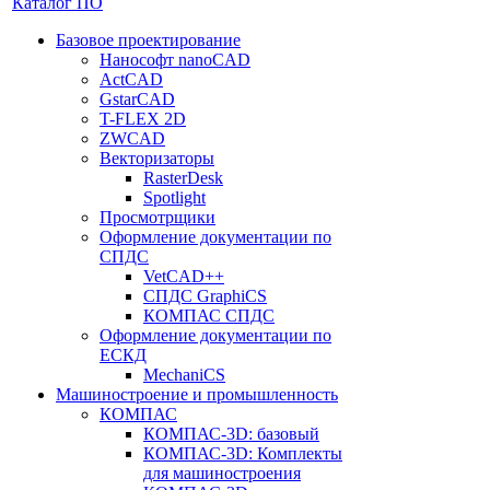
Каталог ПО
Базовое проектирование
Нанософт nanoCAD
ActCAD
GstarCAD
T-FLEX 2D
ZWCAD
Векторизаторы
RasterDesk
Spotlight
Просмотрщики
Оформление документации по
СПДС
VetCAD++
СПДС GraphiCS
КОМПАС СПДС
Оформление документации по
ЕСКД
MechaniCS
Машиностроение и промышленность
КОМПАС
КОМПАС-3D: базовый
КОМПАС-3D: Комплекты
для машиностроения