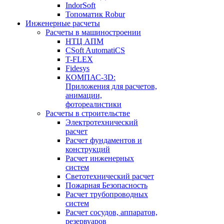
IndorSoft
Топоматик Robur
Инженерные расчеты
Расчеты в машиностроении
НТЦ АПМ
CSoft AutomatiCS
T-FLEX
Fidesys
КОМПАС-3D:
Приложения для расчетов,
анимации,
фотореалистики
Расчеты в строительстве
Электротехнический
расчет
Расчет фундаментов и
конструкций
Расчет инженерных
систем
Светотехнический расчет
Пожарная Безопасность
Расчет трубопроводных
систем
Расчет сосудов, аппаратов,
резервуаров