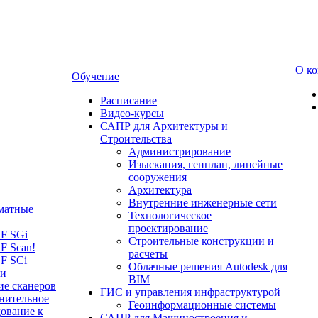
О к
Обучение
Расписание
Видео-курсы
САПР для Архитектуры и
Строительства
Администрирование
Изыскания, генплан, линейные
сооружения
Архитектура
Внутренние инженерные сети
матные
Технологическое
проектирование
LF SGi
Строительные конструкции и
F Scan!
расчеты
F SCi
Облачные решения Autodesk для
 и
BIM
ие сканеров
ГИС и управления инфраструктурой
нительное
Геоинформационные системы
ование к
САПР для Машиностроения и