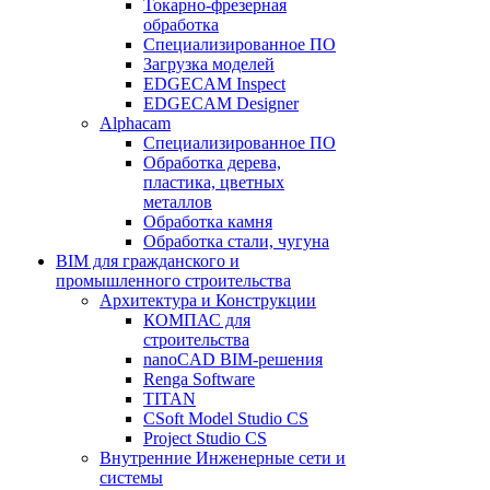
Токарно-фрезерная
обработка
Специализированное ПО
Загрузка моделей
EDGECAM Inspect
EDGECAM Designer
Alphacam
Специализированное ПО
Обработка дерева,
пластика, цветных
металлов
Обработка камня
Обработка стали, чугуна
BIM для гражданского и
промышленного строительства
Архитектура и Конструкции
КОМПАС для
строительства
nanoCAD BIM-решения
Renga Software
TITAN
CSoft Model Studio CS
Project Studio CS
Внутренние Инженерные сети и
системы