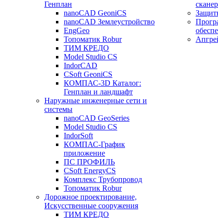
Генплан
сканер
nanoCAD GeoniCS
Защит
nanoCAD Землеустройство
Прогр
EngGeo
обесп
Топоматик Robur
Апгре
ТИМ КРЕДО
Model Studio CS
IndorCAD
CSoft GeoniCS
КОМПАС-3D Каталог:
Генплан и ландшафт
Наружные инженерные сети и
системы
nanoCAD GeoSeries
Model Studio CS
IndorSoft
КОМПАС-График
приложение
ПС ПРОФИЛЬ
CSoft EnergyCS
Комплекс Трубопровод
Топоматик Robur
Дорожное проектирование,
Искусственные сооружения
ТИМ КРЕДО